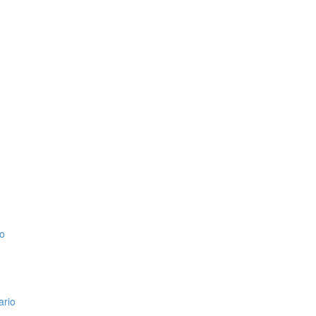
io
ario