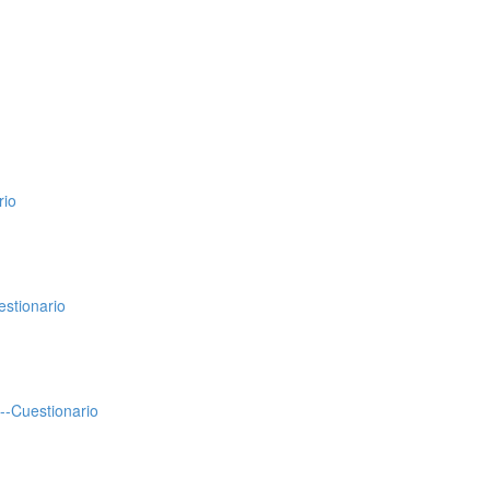
rio
stionario
--Cuestionario