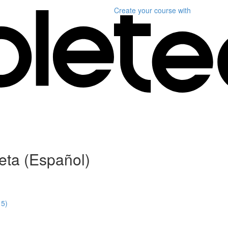
Create your course
with
ta (Español)
15)