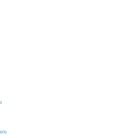
io
ario