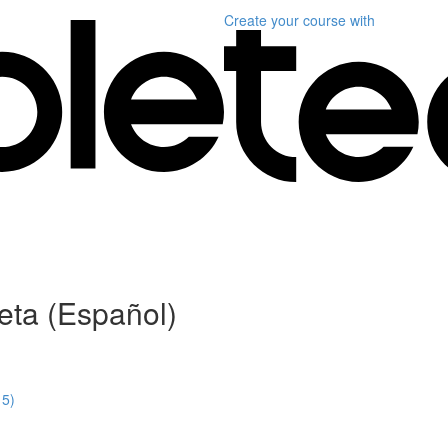
Create your course
with
ta (Español)
15)