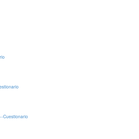
rio
stionario
--Cuestionario